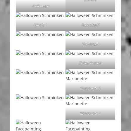
Halloween
Kürbis 1
Feuerteufel
Halloween
Zirkusdirektor
Marionette 2
Marionette 1