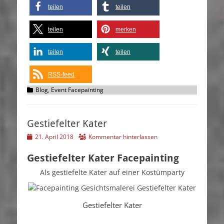
teilen
teilen
teilen
merken
teilen
teilen
RSS-feed
Kategorien
Blog
,
Event Facepainting
Gestiefelter Kater
Veröffentlicht
21. April 2018
Kommentar hinterlassen
am
Gestiefelter Kater Facepainting
Als gestiefelte Kater auf einer Kostümparty
Gestiefelter Kater