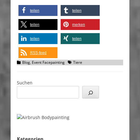
teilen
teilen
teilen
merken
teilen
teilen
RSS-feed
Kategorien
Schlagworte
Blog
,
Event Facepainting
Tiere
Suchen
Kategorien