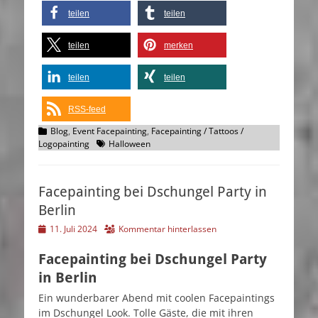
teilen
teilen
teilen
merken
teilen
teilen
RSS-feed
Kategorien
Blog
,
Event Facepainting
,
Facepainting / Tattoos /
Schlagworte
Logopainting
Halloween
Facepainting bei Dschungel Party in
Berlin
Veröffentlicht
11. Juli 2024
Kommentar hinterlassen
am
Facepainting bei Dschungel Party
in Berlin
Ein wunderbarer Abend mit coolen Facepaintings
im Dschungel Look. Tolle Gäste, die mit ihren