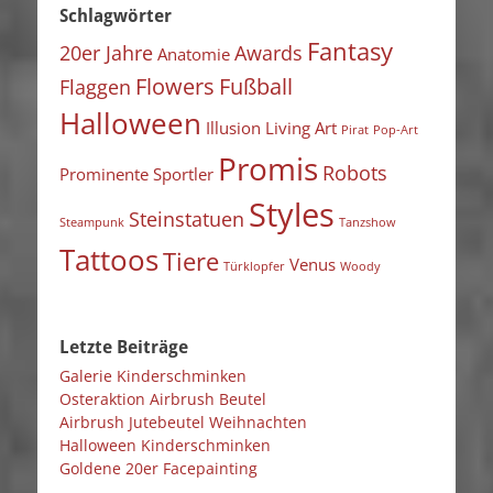
Schlagwörter
Fantasy
20er Jahre
Awards
Anatomie
Flowers
Fußball
Flaggen
Halloween
Illusion
Living Art
Pirat
Pop-Art
Promis
Robots
Prominente Sportler
Styles
Steinstatuen
Steampunk
Tanzshow
Tattoos
Tiere
Venus
Türklopfer
Woody
Letzte Beiträge
Galerie Kinderschminken
Osteraktion Airbrush Beutel
Airbrush Jutebeutel Weihnachten
Halloween Kinderschminken
Goldene 20er Facepainting