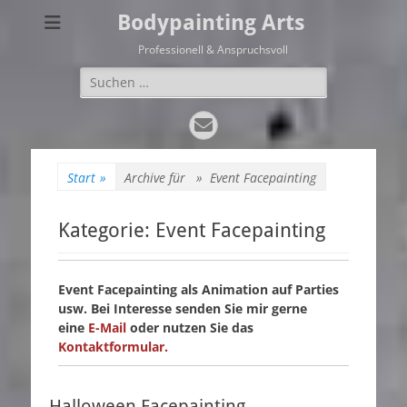
Bodypainting Arts
Professionell & Anspruchsvoll
Suchen
nach:
E-
Mail
Start
»
Archive für »
Event Facepainting
Kategorie:
Event Facepainting
Event Facepainting als Animation auf Parties
usw. Bei Interesse senden Sie mir gerne
eine
E-Mail
oder nutzen Sie das
Kontaktformular.
Halloween Facepainting