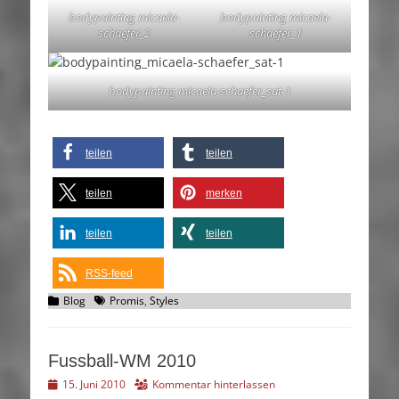
bodypainting micaela-
bodypainting micaela-
schaefer_2
schaefer_1
bodypainting micaela-schaefer_sat-1
teilen
teilen
teilen
merken
teilen
teilen
RSS-feed
Kategorien
Schlagworte
Blog
Promis
,
Styles
Fussball-WM 2010
Veröffentlicht
15. Juni 2010
Kommentar hinterlassen