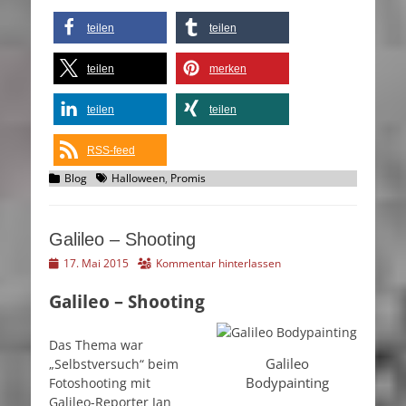
teilen
teilen
teilen
merken
teilen
teilen
RSS-feed
Kategorien
Schlagworte
Blog
Halloween
,
Promis
Galileo – Shooting
Veröffentlicht
17. Mai 2015
Kommentar hinterlassen
am
Galileo – Shooting
Das Thema war
Galileo
„Selbstversuch“ beim
Bodypainting
Fotoshooting mit
Galileo-Reporter Jan