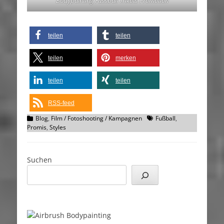
Bodypainting Fussball Trikots Promotion
teilen
teilen
teilen
merken
teilen
teilen
RSS-feed
Kategorien
Schlagworte
Blog
,
Film / Fotoshooting / Kampagnen
Fußball
,
Promis
,
Styles
Suchen