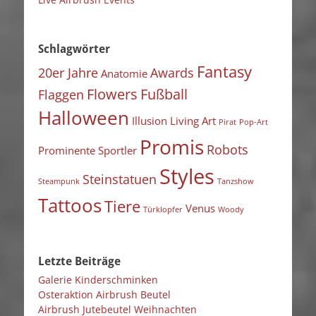
Schlagwörter
Fantasy
20er Jahre
Awards
Anatomie
Flowers
Fußball
Flaggen
Halloween
Illusion
Living Art
Pirat
Pop-Art
Promis
Robots
Prominente Sportler
Styles
Steinstatuen
Steampunk
Tanzshow
Tattoos
Tiere
Venus
Türklopfer
Woody
Letzte Beiträge
Galerie Kinderschminken
Osteraktion Airbrush Beutel
Airbrush Jutebeutel Weihnachten