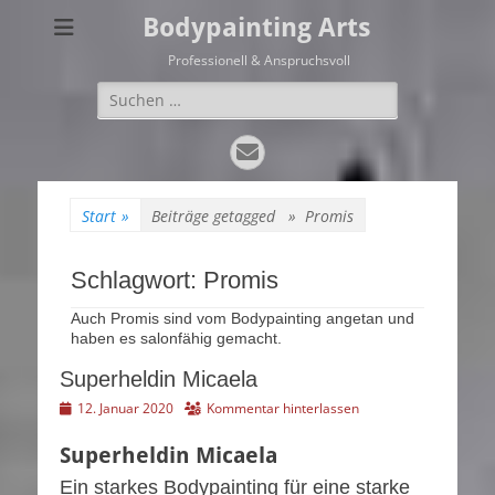
Bodypainting Arts
Professionell & Anspruchsvoll
Suchen
nach:
E-
Mail
Start
»
Beiträge getagged »
Promis
Schlagwort:
Promis
Auch Promis sind vom Bodypainting angetan und
haben es salonfähig gemacht.
Superheldin Micaela
Veröffentlicht
12. Januar 2020
Kommentar hinterlassen
am
Superheldin Micaela
Ein starkes Bodypainting für eine starke