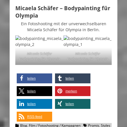
am
Micaela Schäfer – Bodypainting für
Olympia
Ein Fotoshooting mit der unverwechselbaren
Micaela Schäfer für Olympia in Berlin.
Micaela Schäfer
Micaela Schäfer
Bodypainting für Olympia
Bodypainting für Olympia
teilen
teilen
teilen
merken
teilen
teilen
RSS-feed
Kategorien
Schlagworte
Blog
,
Film / Fotoshooting / Kampagnen
Promis
,
Styles