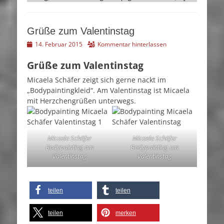
Grüße zum Valentinstag
Veröffentlicht
14. Februar 2015
Kommentar hinterlassen
am
Grüße zum Valentinstag
Micaela Schäfer zeigt sich gerne nackt im
„Bodypaintingkleid“.
Am Valentinstag ist Micaela
mit Herzchengrüßen unterwegs.
Micaela Schäfer
Micaela Schäfer
Bodypainting am
Bodypainting am
Valentinstag
Valentinstag
teilen
teilen
teilen
merken