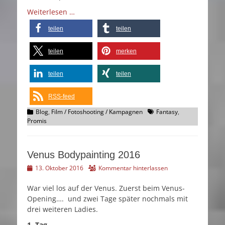
Weiterlesen …
teilen
teilen
teilen
merken
teilen
teilen
RSS-feed
Kategorien
Schlagworte
Blog
,
Film / Fotoshooting / Kampagnen
Fantasy
,
Promis
Venus Bodypainting 2016
Veröffentlicht
13. Oktober 2016
Kommentar hinterlassen
am
War viel los auf der Venus. Zuerst beim Venus-
Opening…. und zwei Tage später nochmals mit
drei weiteren Ladies.
1. Tag