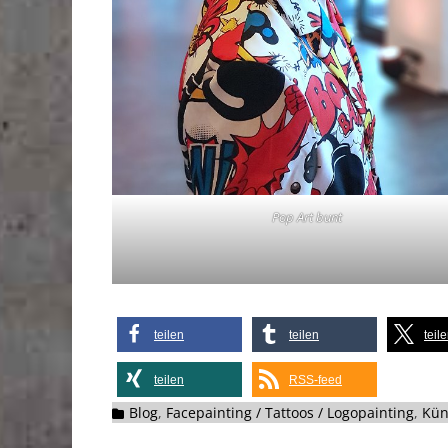
Pop Art bunt
teilen
teilen
teil
teilen
RSS-feed
Kategorien
Blog
,
Facepainting / Tattoos / Logopainting
,
Kün