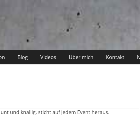
on
Blog
Videos
Über mich
Kontakt
N
nt und knallig, sticht auf jedem Event heraus.