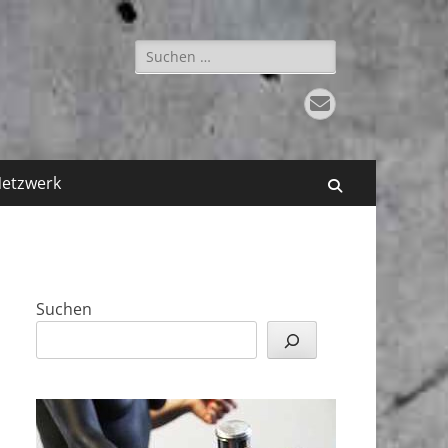
Suchen
nach:
E-
Mail
etzwerk
Suchen
Suchen