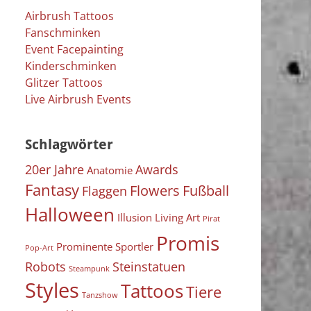
Airbrush Tattoos
Fanschminken
Event Facepainting
Kinderschminken
Glitzer Tattoos
Live Airbrush Events
Schlagwörter
20er Jahre
Awards
Anatomie
Fantasy
Flowers
Fußball
Flaggen
Halloween
Illusion
Living Art
Pirat
Promis
Prominente Sportler
Pop-Art
Robots
Steinstatuen
Steampunk
Styles
Tattoos
Tiere
Tanzshow