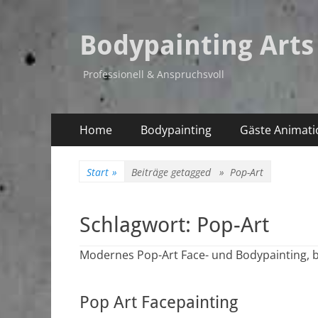
Bodypainting Arts
Professionell & Anspruchsvoll
Primäres
Zum
Home
Bodypainting
Gäste Animati
Inhalt
Menü
springen
Start
»
Beiträge getagged »
Pop-Art
Schlagwort:
Pop-Art
Modernes Pop-Art Face- und Bodypainting, bu
Pop Art Facepainting