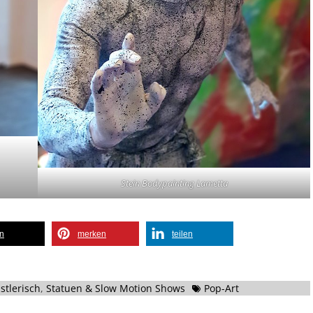
Stein Bodypainting Lametta
en
merken
teilen
Schlagworte
stlerisch
,
Statuen & Slow Motion Shows
Pop-Art