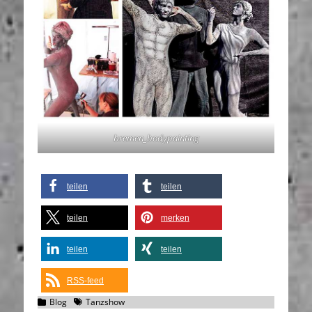
bremen_bodypainting
teilen
teilen
teilen
merken
teilen
teilen
RSS-feed
Kategorien
Schlagworte
Blog
Tanzshow