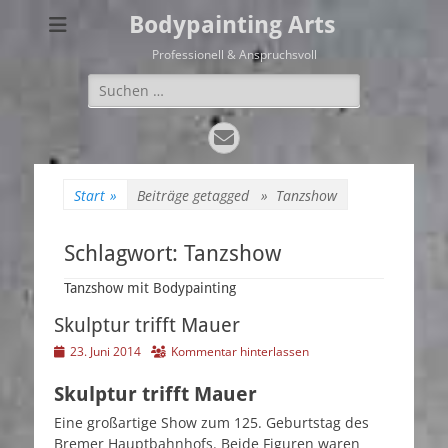
Bodypainting Arts
Professionell & Anspruchsvoll
Suchen
nach:
E-
Mail
Start
»
Beiträge getagged »
Tanzshow
Schlagwort:
Tanzshow
Tanzshow mit Bodypainting
Skulptur trifft Mauer
Veröffentlicht
23. Juni 2014
Kommentar hinterlassen
am
Skulptur trifft Mauer
Eine großartige Show zum 125. Geburtstag des
Bremer Hauptbahnhofs. Beide Figuren waren