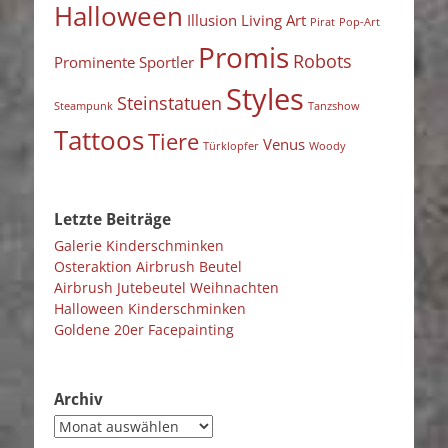
Halloween
Illusion
Living Art
Pirat
Pop-Art
Promis
Robots
Prominente Sportler
Styles
Steinstatuen
Steampunk
Tanzshow
Tattoos
Tiere
Venus
Türklopfer
Woody
Letzte Beiträge
Galerie Kinderschminken
Osteraktion Airbrush Beutel
Airbrush Jutebeutel Weihnachten
Halloween Kinderschminken
Goldene 20er Facepainting
Archiv
Archiv