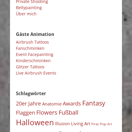
Private Shooting
Bellypainting
Über mich
Gäste Animation
Airbrush Tattoos
Fanschminken
Event Facepainting
Kinderschminken
Glitzer Tattoos
Live Airbrush Events
Schlagwörter
Fantasy
20er Jahre
Awards
Anatomie
Flowers
Fußball
Flaggen
Halloween
Illusion
Living Art
Pirat
Pop-Art