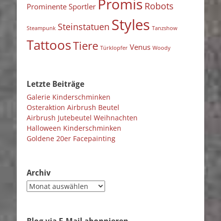
Promis
Robots
Prominente Sportler
Styles
Steinstatuen
Steampunk
Tanzshow
Tattoos
Tiere
Venus
Türklopfer
Woody
Letzte Beiträge
Galerie Kinderschminken
Osteraktion Airbrush Beutel
Airbrush Jutebeutel Weihnachten
Halloween Kinderschminken
Goldene 20er Facepainting
Archiv
Archiv