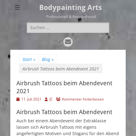
Bodypainting Arts
Professionell & Anspruchsvoll
Suchen
nach:
E-
Mail
Start
»
Blog
»
Airbrush Tattoos beim Abendevent 2021
Airbrush Tattoos beim Abendevent
2021
Veröffentlicht
Autor
11. Juli 2021
JC
Kommentar hinterlassen
am
Airbrush Tattoos beim Abendevent
Auch bei einem Abendevent der Extraklasse
lassen sich Airbrush Tattoos mit eigens
angefertigten Motiven und Slogans für den Abend