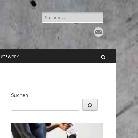
Suchen
nach:
E-
Mail
etzwerk
Suchen
Suchen