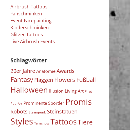
Airbrush Tattoos
Fanschminken
Event Facepainting
Kinderschminken
Glitzer Tattoos
Live Airbrush Events
Schlagwörter
20er Jahre
Awards
Anatomie
Fantasy
Flowers
Fußball
Flaggen
Halloween
Illusion
Living Art
Pirat
Promis
Prominente Sportler
Pop-Art
Robots
Steinstatuen
Steampunk
Styles
Tattoos
Tiere
Tanzshow