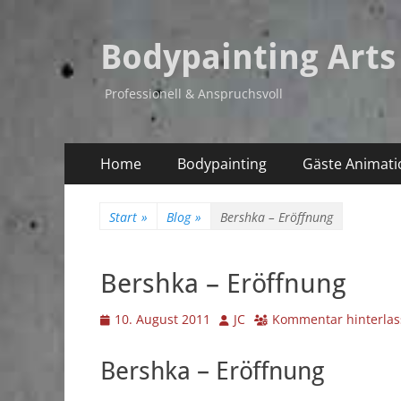
Bodypainting Arts
Professionell & Anspruchsvoll
Primäres
Zum
Home
Bodypainting
Gäste Animati
Inhalt
Menü
springen
Start
»
Blog
»
Bershka – Eröffnung
Bershka – Eröffnung
Veröffentlicht
Autor
10. August 2011
JC
Kommentar hinterla
am
Bershka – Eröffnung