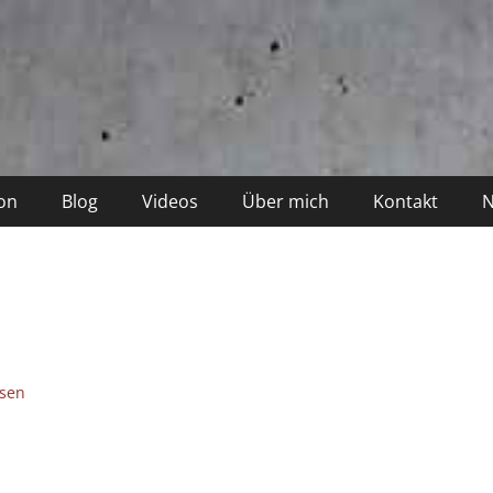
on
Blog
Videos
Über mich
Kontakt
N
ssen