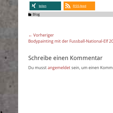
teilen
RSS-feed
Kategorien
Blog
Beitragsnavigation
← Vorheriger
Vorheriger
Bodypainting mit der Fussball-National-Elf 2
Beitrag:
Schreibe einen Kommentar
Du musst
angemeldet
sein, um einen Komm