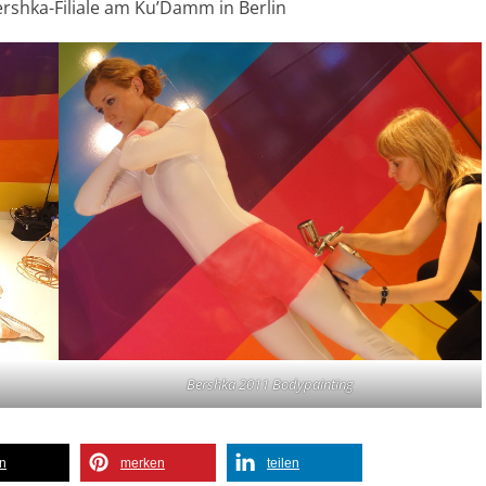
rshka-Filiale am Ku’Damm in Berlin
Bershka 2011 Bodypainting
en
merken
teilen