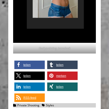
Bodypainting Jeanslook
teilen
teilen
teilen
merken
teilen
teilen
RSS-feed
Kategorien
Schlagworte
Private Shooting
Styles