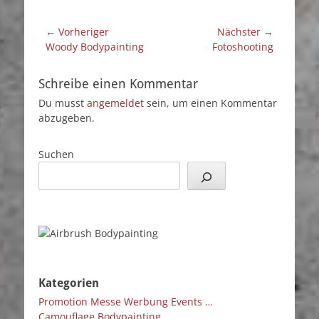
Beitragsnavigation
← Vorheriger
Nächster →
Vorheriger
Nächster
Woody Bodypainting
Fotoshooting
Beitrag:
Beitrag:
Schreibe einen Kommentar
Du musst
angemeldet
sein, um einen Kommentar
abzugeben.
Suchen
Kategorien
Promotion Messe Werbung Events …
Camouflage Bodypainting