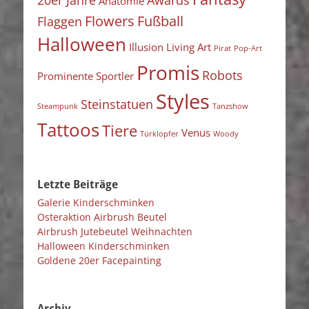
20er Jahre
Awards
Anatomie
Flowers
Fußball
Flaggen
Halloween
Illusion
Living Art
Pirat
Pop-Art
Promis
Robots
Prominente Sportler
Styles
Steinstatuen
Steampunk
Tanzshow
Tattoos
Tiere
Venus
Türklopfer
Woody
Letzte Beiträge
Galerie Kinderschminken
Osteraktion Airbrush Beutel
Airbrush Jutebeutel Weihnachten
Halloween Kinderschminken
Goldene 20er Facepainting
Archiv