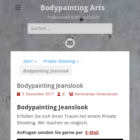
Bodypainting Arts
Professionell & Anspruchsvoll
Suchen
nach:
E-
Mail
Start
»
Private Shooting
»
Bodypainting Jeanslook
Bodypainting Jeanslook
Veröffentlicht
Autor
3. Dezember 2017
JC
Kommentar hinterlassen
am
Bodypainting Jeanslook
Erfüllen Sie sich Ihren Traum mit einem Private
Shooting. Wir machen es möglich.
Anfragen senden Sie gerne per
E-Mail
.