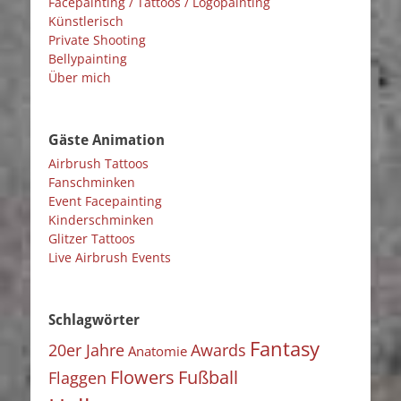
Facepainting / Tattoos / Logopainting
Künstlerisch
Private Shooting
Bellypainting
Über mich
Gäste Animation
Airbrush Tattoos
Fanschminken
Event Facepainting
Kinderschminken
Glitzer Tattoos
Live Airbrush Events
Schlagwörter
Fantasy
20er Jahre
Awards
Anatomie
Flowers
Fußball
Flaggen