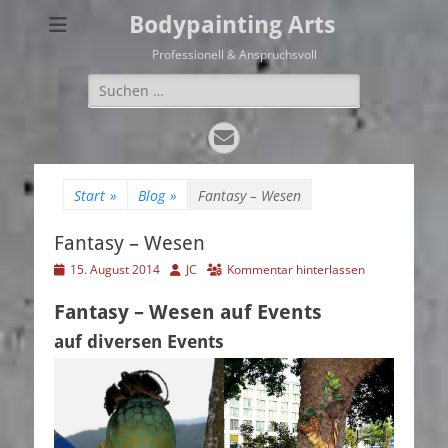
Bodypainting Arts
Professionell & Anspruchsvoll
Suchen
nach:
E-
Mail
Start
»
Blog
»
Fantasy – Wesen
Fantasy – Wesen
Veröffentlicht
Autor
15. August 2014
JC
Kommentar hinterlassen
am
Fantasy – Wesen auf Events
auf diversen Events