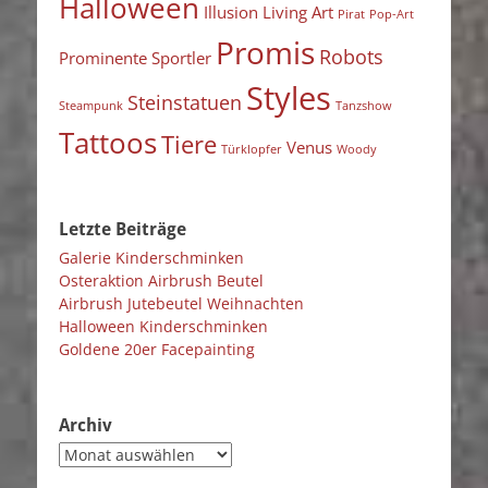
Halloween
Illusion
Living Art
Pirat
Pop-Art
Promis
Robots
Prominente Sportler
Styles
Steinstatuen
Steampunk
Tanzshow
Tattoos
Tiere
Venus
Türklopfer
Woody
Letzte Beiträge
Galerie Kinderschminken
Osteraktion Airbrush Beutel
Airbrush Jutebeutel Weihnachten
Halloween Kinderschminken
Goldene 20er Facepainting
Archiv
Archiv