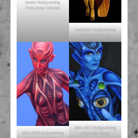
Avatar Bodypainting
(Foto: Janny Cierpka)
Holzkatze Bodypainting
(Foto: Enrico Lein)
Alien 2012 Bodypainting
Alien 2008 Bodypainting
(Foto: Alex Böse)