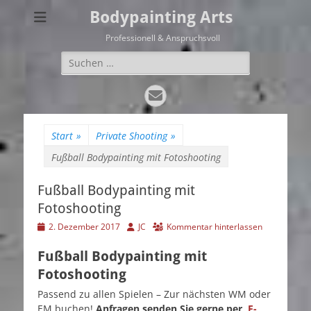
Bodypainting Arts
Professionell & Anspruchsvoll
Suchen
nach:
E-
Mail
Start
»
Private Shooting
»
Fußball Bodypainting mit Fotoshooting
Fußball Bodypainting mit
Fotoshooting
Veröffentlicht
Autor
2. Dezember 2017
JC
Kommentar hinterlassen
am
Fußball Bodypainting mit
Fotoshooting
Passend zu allen Spielen – Zur nächsten WM oder
EM buchen!
Anfragen senden Sie gerne per
E-