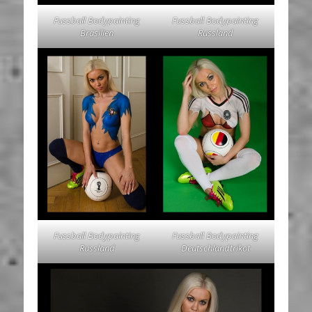
Fussball Bodypainting
Fussball Bodypainting
Brasilien
Russland
Fussball Bodypainting
Fussball Bodypainting
Russland
Deutschlandtrikot