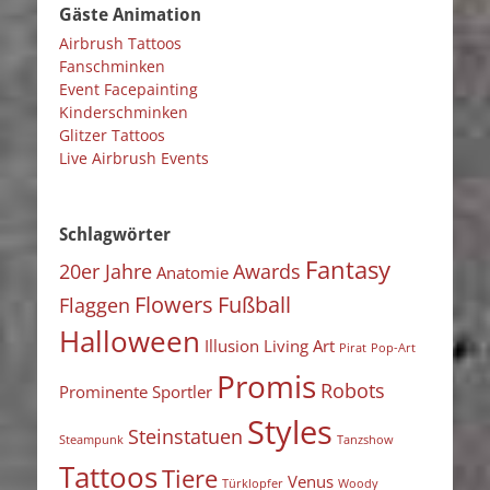
Gäste Animation
Airbrush Tattoos
Fanschminken
Event Facepainting
Kinderschminken
Glitzer Tattoos
Live Airbrush Events
Schlagwörter
Fantasy
20er Jahre
Awards
Anatomie
Flowers
Fußball
Flaggen
Halloween
Illusion
Living Art
Pirat
Pop-Art
Promis
Robots
Prominente Sportler
Styles
Steinstatuen
Steampunk
Tanzshow
Tattoos
Tiere
Venus
Türklopfer
Woody