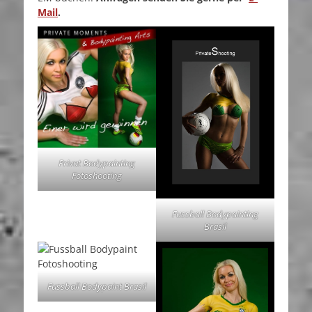
Mail
.
Privat Bodypainting
Fotoshooting
Fussball Bodypainting
Brasil
Fussball Bodypaint Brasil