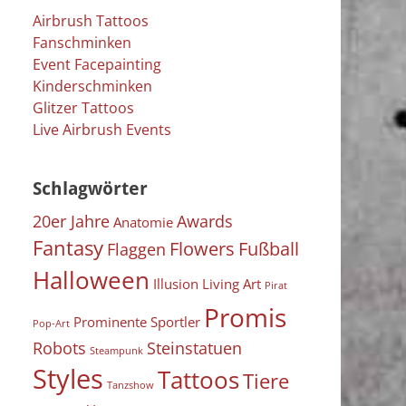
Airbrush Tattoos
Fanschminken
Event Facepainting
Kinderschminken
Glitzer Tattoos
Live Airbrush Events
Schlagwörter
20er Jahre
Awards
Anatomie
Fantasy
Flowers
Fußball
Flaggen
Halloween
Illusion
Living Art
Pirat
Promis
Prominente Sportler
Pop-Art
Robots
Steinstatuen
Steampunk
Styles
Tattoos
Tiere
Tanzshow