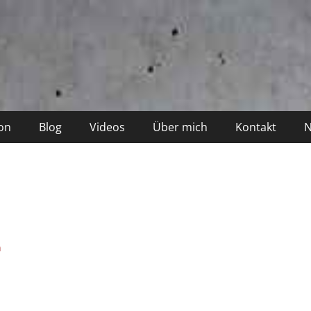
on
Blog
Videos
Über mich
Kontakt
N
n