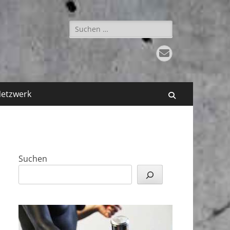
Suchen
nach:
E-
Mail
etzwerk
Suchen
Suchen