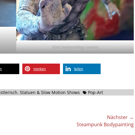
Stein Bodypainting Lametta
en
merken
teilen
Schlagworte
stlerisch
,
Statuen & Slow Motion Shows
Pop-Art
Nächster →
Nächster
Steampunk Bodypainting
Beitrag: