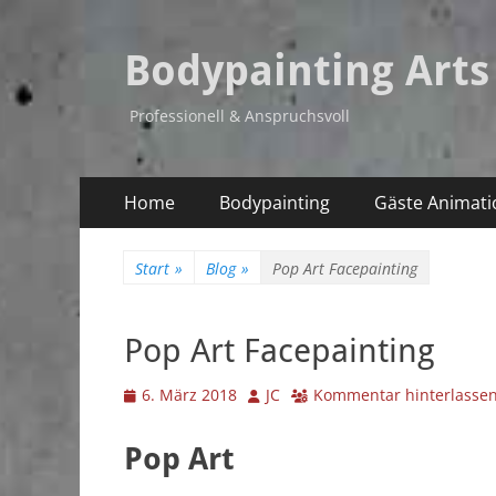
Bodypainting Arts
Professionell & Anspruchsvoll
Primäres
Zum
Home
Bodypainting
Gäste Animati
Inhalt
Menü
springen
Start
»
Blog
»
Pop Art Facepainting
Pop Art Facepainting
Veröffentlicht
Autor
6. März 2018
JC
Kommentar hinterlasse
am
Pop Art