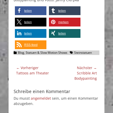
teilen
teilen
teilen
merken
teilen
teilen
RSS-feed
Kategorien
Schlagworte
Blog
,
Statuen & Slow Motion Shows
Steinstatuen
Beitragsnavigation
← Vorheriger
Nächster →
Vorheriger
Nächster
Tattoos am Theater
Scribble Art
Beitrag:
Beitrag:
Bodypainting
Schreibe einen Kommentar
Du musst
angemeldet
sein, um einen Kommentar
abzugeben.