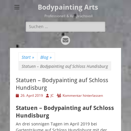
Bodypainting Arts
Professionell & Anspruchsvoll
Suchen
nach:
E-
Mail
Start
»
Blog
»
Statuen – Bodypainting auf Schloss Hundisburg
Statuen – Bodypainting auf Schloss
Hundisburg
Veröffentlicht
Autor
26. April 2019
JC
Kommentar hinterlassen
am
Statuen – Bodypainting auf Schloss
Hundisburg
An drei sonnigen Tagen im April 2019 bei
Gartenträume auf Schloss Hundisburg mit der