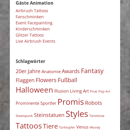
Gäste Animation
Airbrush Tattoos
Fanschminken
Event Facepainting
Kinderschminken
Glitzer Tattoos
Live Airbrush Events
Schlagwörter
Fantasy
20er Jahre
Awards
Anatomie
Flowers
Fußball
Flaggen
Halloween
Illusion
Living Art
Pirat
Pop-Art
Promis
Robots
Prominente Sportler
Styles
Steinstatuen
Steampunk
Tanzshow
Tattoos
Tiere
Venus
Türklopfer
Woody