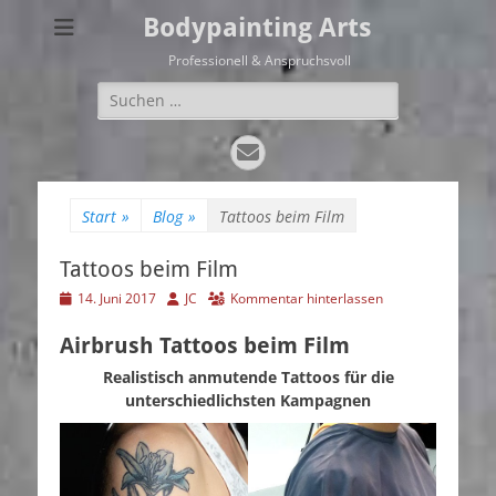
Bodypainting Arts
Professionell & Anspruchsvoll
Suchen
nach:
E-
Mail
Start
»
Blog
»
Tattoos beim Film
Tattoos beim Film
Veröffentlicht
Autor
14. Juni 2017
JC
Kommentar hinterlassen
am
Airbrush Tattoos beim Film
Realistisch anmutende Tattoos
für die
unterschiedlichsten Kampagnen