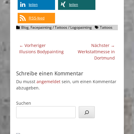
teilen
teilen
RSS-feed
Kategorien
Schlagworte
Blog
,
Facepainting / Tattoos / Logopainting
Tattoos
Beitragsnavigation
← Vorheriger
Nächster →
Vorheriger
Nächster
Illusions Bodypainting
Werkstattmesse in
Beitrag:
Beitrag:
Dortmund
Schreibe einen Kommentar
Du musst
angemeldet
sein, um einen Kommentar
abzugeben.
Suchen