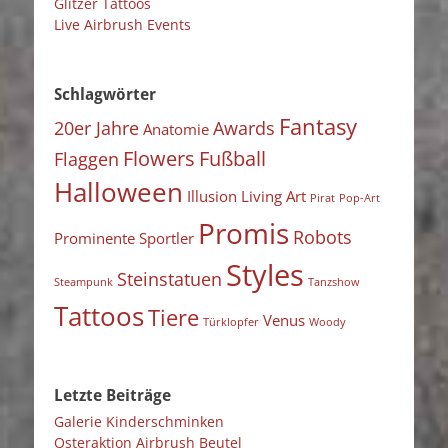
Glitzer Tattoos
Live Airbrush Events
Schlagwörter
Fantasy
20er Jahre
Awards
Anatomie
Flowers
Fußball
Flaggen
Halloween
Illusion
Living Art
Pirat
Pop-Art
Promis
Robots
Prominente Sportler
Styles
Steinstatuen
Steampunk
Tanzshow
Tattoos
Tiere
Venus
Türklopfer
Woody
Letzte Beiträge
Galerie Kinderschminken
Osteraktion Airbrush Beutel