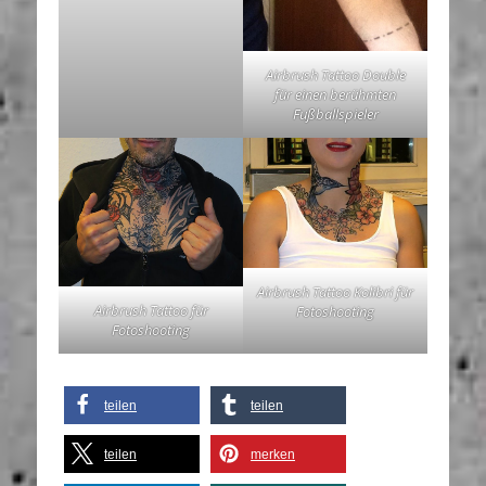
Airbrush Tattoo Double
für einen berühmten
Fußballspieler
Airbrush Tattoo Kolibri für
Airbrush Tattoo für
Fotoshooting
Fotoshooting
teilen
teilen
teilen
merken