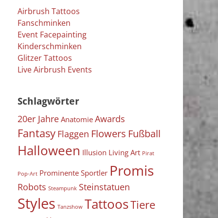
Airbrush Tattoos
Fanschminken
Event Facepainting
Kinderschminken
Glitzer Tattoos
Live Airbrush Events
Schlagwörter
20er Jahre
Awards
Anatomie
Fantasy
Flowers
Fußball
Flaggen
Halloween
Illusion
Living Art
Pirat
Promis
Prominente Sportler
Pop-Art
Robots
Steinstatuen
Steampunk
Styles
Tattoos
Tiere
Tanzshow