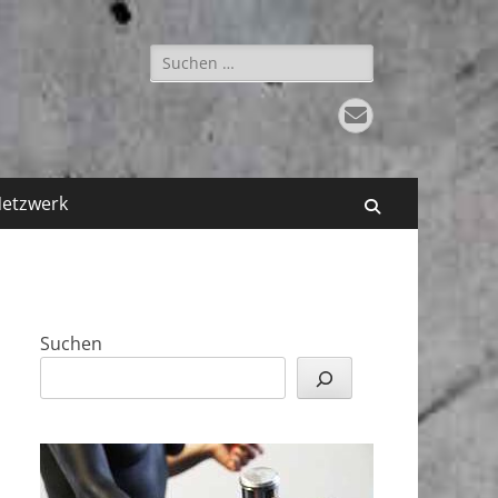
Suchen
nach:
E-
Mail
etzwerk
Suchen
Suchen