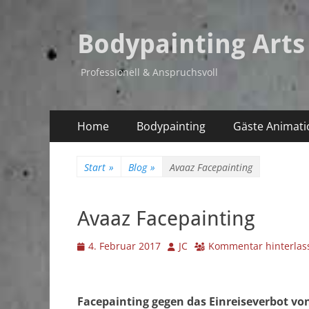
Bodypainting Arts
Professionell & Anspruchsvoll
Primäres
Zum
Home
Bodypainting
Gäste Animati
Inhalt
Menü
springen
Start
»
Blog
»
Avaaz Facepainting
Avaaz Facepainting
Veröffentlicht
Autor
4. Februar 2017
JC
Kommentar hinterlas
am
Facepainting gegen das Einreiseverbot v