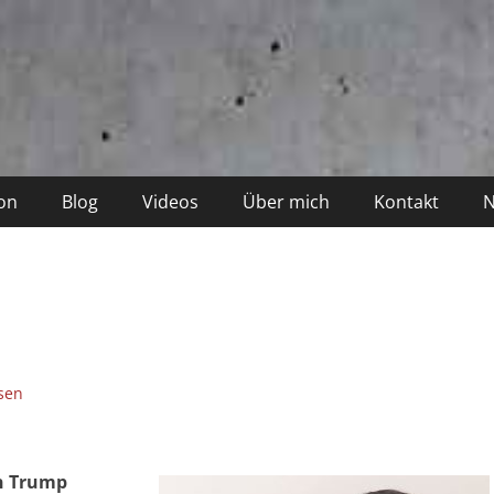
on
Blog
Videos
Über mich
Kontakt
N
sen
on Trump