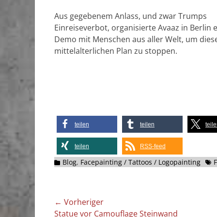
Aus gegebenem Anlass, und zwar Trumps
Einreiseverbot, organisierte Avaaz in Berlin 
Demo mit Menschen aus aller Welt, um dies
mittelalterlichen Plan zu stoppen.
teilen
teilen
teil
teilen
RSS-feed
Kategorien
Sch
Blog
,
Facepainting / Tattoos / Logopainting
Beitragsnavigation
← Vorheriger
Vorheriger
Statue vor Camouflage Steinwand