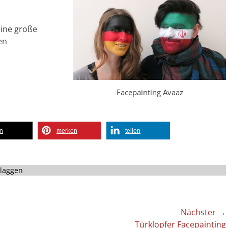
eine große
en
Facepainting Avaaz
en
merken
teilen
lagworte
Flaggen
Nächster →
Nächster
Türklopfer Facepainting